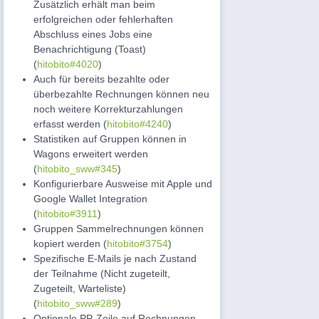
Zusätzlich erhält man beim
erfolgreichen oder fehlerhaften
Abschluss eines Jobs eine
Benachrichtigung (Toast)
(
hitobito#4020
)
Auch für bereits bezahlte oder
überbezahlte Rechnungen können neu
noch weitere Korrekturzahlungen
erfasst werden (
hitobito#4240
)
Statistiken auf Gruppen können in
Wagons erweitert werden
(
hitobito_sww#345
)
Konfigurierbare Ausweise mit Apple und
Google Wallet Integration
(
hitobito#3911
)
Gruppen Sammelrechnungen können
kopiert werden (
hitobito#3754
)
Spezifische E-Mails je nach Zustand
der Teilnahme (Nicht zugeteilt,
Zugeteilt, Warteliste)
(
hitobito_sww#289
)
Optionale PP-Zeile auf Rechnungen