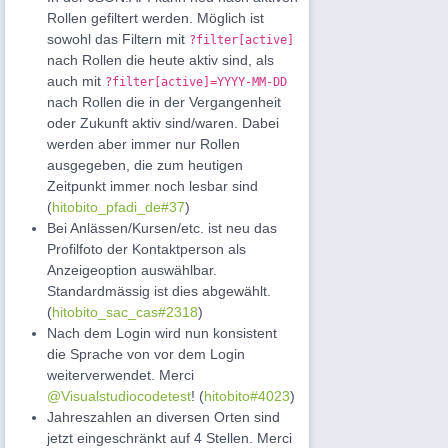
Rollen gefiltert werden. Möglich ist
sowohl das Filtern mit
?filter[active]
nach Rollen die heute aktiv sind, als
auch mit
?filter[active]=YYYY-MM-DD
nach Rollen die in der Vergangenheit
oder Zukunft aktiv sind/waren. Dabei
werden aber immer nur Rollen
ausgegeben, die zum heutigen
Zeitpunkt immer noch lesbar sind
(
hitobito_pfadi_de#37
)
Bei Anlässen/Kursen/etc. ist neu das
Profilfoto der Kontaktperson als
Anzeigeoption auswählbar.
Standardmässig ist dies abgewählt.
(
hitobito_sac_cas#2318
)
Nach dem Login wird nun konsistent
die Sprache von vor dem Login
weiterverwendet. Merci
@Visualstudiocodetest
! (
hitobito#4023
)
Jahreszahlen an diversen Orten sind
jetzt eingeschränkt auf 4 Stellen. Merci