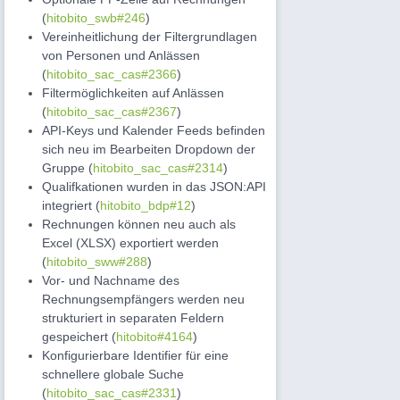
(
hitobito_swb#246
)
Vereinheitlichung der Filtergrundlagen
von Personen und Anlässen
(
hitobito_sac_cas#2366
)
Filtermöglichkeiten auf Anlässen
(
hitobito_sac_cas#2367
)
API-Keys und Kalender Feeds befinden
sich neu im Bearbeiten Dropdown der
Gruppe (
hitobito_sac_cas#2314
)
Qualifkationen wurden in das JSON:API
integriert (
hitobito_bdp#12
)
Rechnungen können neu auch als
Excel (XLSX) exportiert werden
(
hitobito_sww#288
)
Vor- und Nachname des
Rechnungsempfängers werden neu
strukturiert in separaten Feldern
gespeichert (
hitobito#4164
)
Konfigurierbare Identifier für eine
schnellere globale Suche
(
hitobito_sac_cas#2331
)