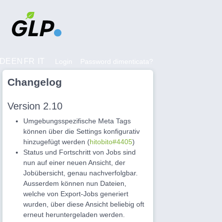
DE
EN
FR
IT
Login
Password dimenticata?
Changelog
Version 2.10
Umgebungsspezifische Meta Tags
können über die Settings konfigurativ
hinzugefügt werden (
hitobito#4405
)
Status und Fortschritt von Jobs sind
nun auf einer neuen Ansicht, der
Jobübersicht, genau nachverfolgbar.
Ausserdem können nun Dateien,
welche von Export-Jobs generiert
wurden, über diese Ansicht beliebig oft
erneut heruntergeladen werden.