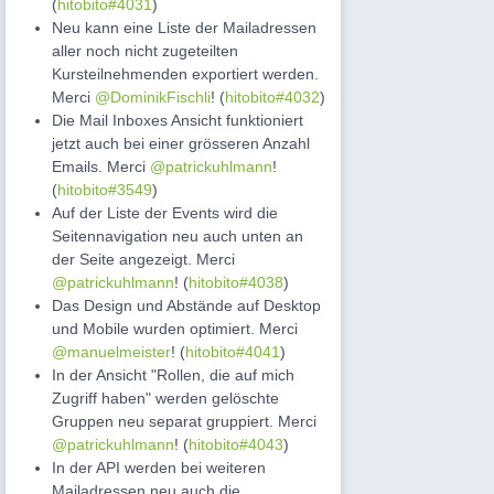
(
hitobito#4031
)
Neu kann eine Liste der Mailadressen
aller noch nicht zugeteilten
Kursteilnehmenden exportiert werden.
Merci
@DominikFischli
! (
hitobito#4032
)
Die Mail Inboxes Ansicht funktioniert
jetzt auch bei einer grösseren Anzahl
Emails. Merci
@patrickuhlmann
!
(
hitobito#3549
)
Auf der Liste der Events wird die
Seitennavigation neu auch unten an
der Seite angezeigt. Merci
@patrickuhlmann
! (
hitobito#4038
)
Das Design und Abstände auf Desktop
und Mobile wurden optimiert. Merci
@manuelmeister
! (
hitobito#4041
)
In der Ansicht "Rollen, die auf mich
Zugriff haben" werden gelöschte
Gruppen neu separat gruppiert. Merci
@patrickuhlmann
! (
hitobito#4043
)
In der API werden bei weiteren
Mailadressen neu auch die