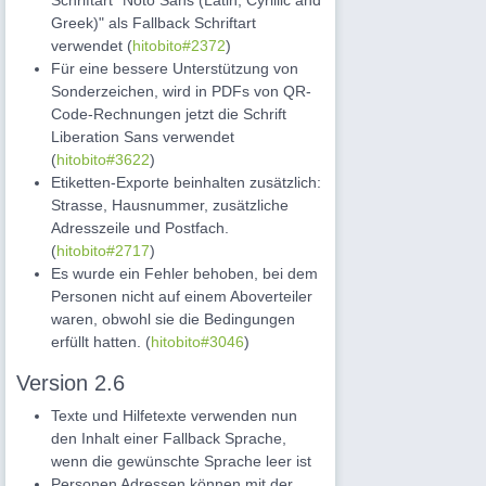
Schriftart "Noto Sans (Latin, Cyrillic and
Greek)" als Fallback Schriftart
verwendet (
hitobito#2372
)
Für eine bessere Unterstützung von
Sonderzeichen, wird in PDFs von QR-
Code-Rechnungen jetzt die Schrift
Liberation Sans verwendet
(
hitobito#3622
)
Etiketten-Exporte beinhalten zusätzlich:
Strasse, Hausnummer, zusätzliche
Adresszeile und Postfach.
(
hitobito#2717
)
Es wurde ein Fehler behoben, bei dem
Personen nicht auf einem Aboverteiler
waren, obwohl sie die Bedingungen
erfüllt hatten. (
hitobito#3046
)
Version 2.6
Texte und Hilfetexte verwenden nun
den Inhalt einer Fallback Sprache,
wenn die gewünschte Sprache leer ist
Personen Adressen können mit der