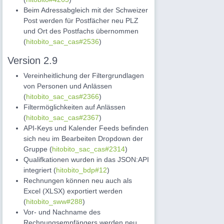
Beim Adressabgleich mit der Schweizer
Post werden für Postfächer neu PLZ
und Ort des Postfachs übernommen
(
hitobito_sac_cas#2536
)
Version 2.9
Vereinheitlichung der Filtergrundlagen
von Personen und Anlässen
(
hitobito_sac_cas#2366
)
Filtermöglichkeiten auf Anlässen
(
hitobito_sac_cas#2367
)
API-Keys und Kalender Feeds befinden
sich neu im Bearbeiten Dropdown der
Gruppe (
hitobito_sac_cas#2314
)
Qualifkationen wurden in das JSON:API
integriert (
hitobito_bdp#12
)
Rechnungen können neu auch als
Excel (XLSX) exportiert werden
(
hitobito_sww#288
)
Vor- und Nachname des
Rechnungsempfängers werden neu