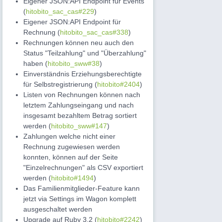
Eigener JSON:API Endpoint für Events
(
hitobito_sac_cas#229
)
Eigener JSON:API Endpoint für
Rechnung (
hitobito_sac_cas#338
)
Rechnungen können neu auch den
Status "Teilzahlung" und "Überzahlung"
haben (
hitobito_sww#38
)
Einverständnis Erziehungsberechtigte
für Selbstregistrierung (
hitobito#2404
)
Listen von Rechnungen können nach
letztem Zahlungseingang und nach
insgesamt bezahltem Betrag sortiert
werden (
hitobito_sww#147
)
Zahlungen welche nicht einer
Rechnung zugewiesen werden
konnten, können auf der Seite
"Einzelrechnungen" als CSV exportiert
werden (
hitobito#1494
)
Das Familienmitglieder-Feature kann
jetzt via Settings im Wagon komplett
ausgeschaltet werden
Upgrade auf Ruby 3.2 (
hitobito#2242
)