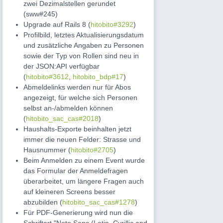
zwei Dezimalstellen gerundet
(sww#245)
Upgrade auf Rails 8 (
hitobito#3292
)
Profilbild, letztes Aktualisierungsdatum
und zusätzliche Angaben zu Personen
sowie der Typ von Rollen sind neu in
der JSON:API verfügbar
(
hitobito#3612
,
hitobito_bdp#17
)
Abmeldelinks werden nur für Abos
angezeigt, für welche sich Personen
selbst an-/abmelden können
(
hitobito_sac_cas#2018
)
Haushalts-Exporte beinhalten jetzt
immer die neuen Felder: Strasse und
Hausnummer (
hitobito#2705
)
Beim Anmelden zu einem Event wurde
das Formular der Anmeldefragen
überarbeitet, um längere Fragen auch
auf kleineren Screens besser
abzubilden (
hitobito_sac_cas#1278
)
Für PDF-Generierung wird nun die