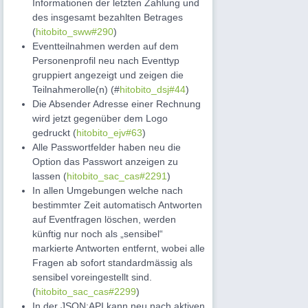
Informationen der letzten Zahlung und
des insgesamt bezahlten Betrages
(
hitobito_sww#290
)
Eventteilnahmen werden auf dem
Personenprofil neu nach Eventtyp
gruppiert angezeigt und zeigen die
Teilnahmerolle(n) (#
hitobito_dsj#44
)
Die Absender Adresse einer Rechnung
wird jetzt gegenüber dem Logo
gedruckt (
hitobito_ejv#63
)
Alle Passwortfelder haben neu die
Option das Passwort anzeigen zu
lassen (
hitobito_sac_cas#2291
)
In allen Umgebungen welche nach
bestimmter Zeit automatisch Antworten
auf Eventfragen löschen, werden
künftig nur noch als „sensibel“
markierte Antworten entfernt, wobei alle
Fragen ab sofort standardmässig als
sensibel voreingestellt sind.
(
hitobito_sac_cas#2299
)
In der JSON:API kann neu nach aktiven