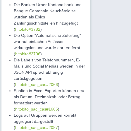
Die Banken Urner Kantonalbank und
Banque Cantonale Neuchâteloise
wurden als Ebics
Zahlungsschnittstellen hinzugefügt
(
hitobito#3782
)
Die Option "Automatische Zuteilung"
war auf einfachen Anlässen
wirkungslos und wurde dort entfernt
(
hitobito#2706
)
Die Labels von Telefonnummern, E-
Mails und Social Medias werden in der
JSON API sprachabhängig
zurückgegeben
(
hitobito_sac_cas#2066
)
Spalten in Excel Exporten können neu
als Datum, Dezimalzahl oder Betrag
formattiert werden
(
hitobito_sac_cas#1665
)
Logs auf Gruppen werden korrekt
aggregiert dargestellt
(
hitobito_sac_cas#2087
)