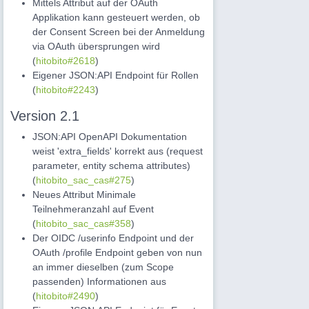
Mittels Attribut auf der OAuth
Applikation kann gesteuert werden, ob
der Consent Screen bei der Anmeldung
via OAuth übersprungen wird
(
hitobito#2618
)
Eigener JSON:API Endpoint für Rollen
(
hitobito#2243
)
Version 2.1
JSON:API OpenAPI Dokumentation
weist 'extra_fields' korrekt aus (request
parameter, entity schema attributes)
(
hitobito_sac_cas#275
)
Neues Attribut Minimale
Teilnehmeranzahl auf Event
(
hitobito_sac_cas#358
)
Der OIDC /userinfo Endpoint und der
OAuth /profile Endpoint geben von nun
an immer dieselben (zum Scope
passenden) Informationen aus
(
hitobito#2490
)